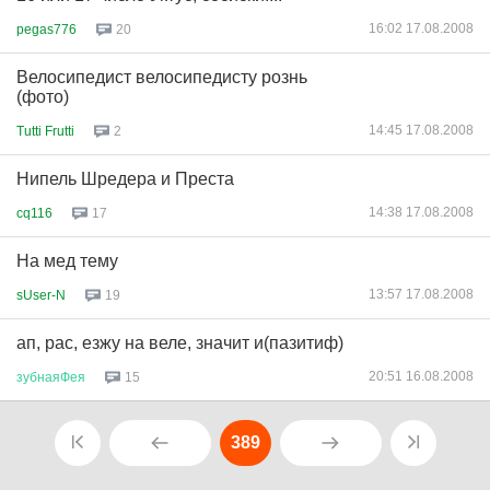
16:02 17.08.2008
pegas776
20
Велосипедист велосипедисту рознь
(фото)
14:45 17.08.2008
Tutti Frutti
2
Нипель Шредера и Преста
14:38 17.08.2008
cq116
17
На мед тему
13:57 17.08.2008
sUser-N
19
ап, рас, езжу на веле, значит и(пазитиф)
20:51 16.08.2008
зубнаяФея
15
389