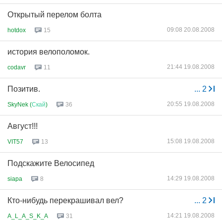
Открытый перелом болта
09:08 20.08.2008
hotdox
15
история велополомок.
21:44 19.08.2008
codavr
11
Позитив.
...
2
20:55 19.08.2008
SkyNek (
Скай
)
36
Август!!!
15:08 19.08.2008
VIT57
13
Подскажите Велосипед
14:29 19.08.2008
siapa
8
Кто-нибудь перекрашивал вел?
...
2
14:21 19.08.2008
A_L_A_S_K_A
31