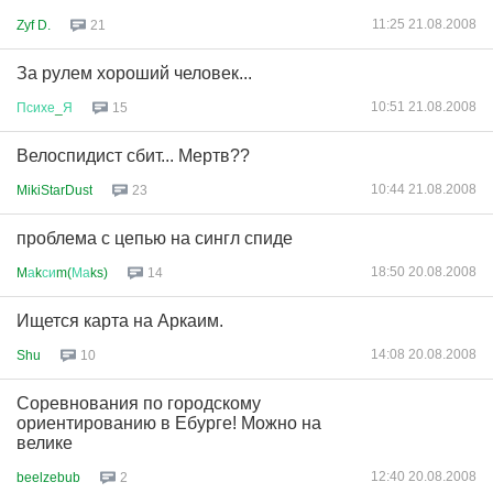
11:25 21.08.2008
Zyf D.
21
За рулем хороший человек...
10:51 21.08.2008
Психе
_
Я
15
Велоспидист сбит... Мертв??
10:44 21.08.2008
MikiStarDust
23
проблема с цепью на сингл спиде
18:50 20.08.2008
M
а
k
си
m(
Ма
ks)
14
Ищется карта на Аркаим.
14:08 20.08.2008
Shu
10
Соревнования по городскому
ориентированию в Ебурге! Можно на
велике
12:40 20.08.2008
beelzebub
2