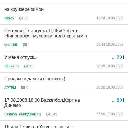
на круизере зимой
11:24 18.08.2008
Morov
15
Сегодня! 17 августа. ЦПКиО. фест
«Кинопарк» - мультики под открытым н
10:44 18.08.2008
horoshik
1
У меня отпуск...
...
2
10:35 18.08.2008
Психе
_
Я
31
Продам педальки (контакты)
10:28 18.08.2008
APTEM
0
17.08.2008 18:00 Баскетбол.Корт на
...
6
Динамо
22:50 17.08.2008
Fashion_Punk(Skakun)
142
16 или 17 число Уктус, сосиски....