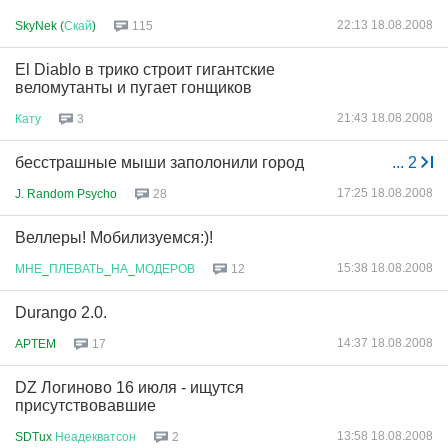
22:13 18.08.2008
SkyNek (
Скай
)
115
El Diablo в трико строит гигантские
веломутанты и пугает гонщиков
21:43 18.08.2008
Кату
3
бесстрашные мыши заполонили город
...
2
17:25 18.08.2008
J. Random Psycho
28
Веллеры! Мобилизуемся:)!
15:38 18.08.2008
МНЕ
_
ПЛЕВАТЬ
_
НА
_
МОДЕРОВ
12
Durango 2.0.
14:37 18.08.2008
APTEM
17
DZ Логиново 16 июля - ищутся
присутствовавшие
13:58 18.08.2008
SDTux
Неадекватсон
2