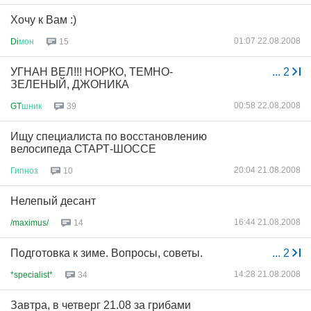
Хочу к Вам :)
01:07 22.08.2008
Di
мон
15
УГНАН ВЕЛ!!! НОРКО, ТЕМНО-
...
2
ЗЕЛЕНЫЙ, ДЖОНИКА
00:58 22.08.2008
GT
шник
39
Ищу специалиста по восстановлению
велосипеда СТАРТ-ШОССЕ
20:04 21.08.2008
Гипноз
10
Нелепый десант
16:44 21.08.2008
/maximus/
14
Подготовка к зиме. Вопросы, советы.
...
2
14:28 21.08.2008
*specialist*
34
Завтра, в четверг 21.08 за грибами