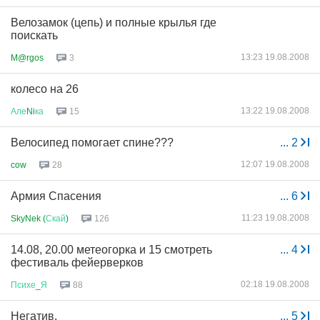
Велозамок (цепь) и полные крылья где
поискать
13:23 19.08.2008
M@rgos
3
колесо на 26
13:22 19.08.2008
Але
Ni
ка
15
Велосипед помогает спине???
...
2
12:07 19.08.2008
cow
28
Армия Спасения
...
6
11:23 19.08.2008
SkyNek (
Скай
)
126
14.08, 20.00 метеогорка и 15 смотреть
...
4
фестиваль фейерверков
02:18 19.08.2008
Психе
_
Я
88
Негатив.
...
5