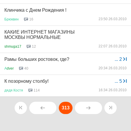
Клинчика с Днем Рождения !
23:50 26.03.2010
Брюквин
16
КАКИЕ ИНТЕРНЕТ МАГАЗИНЫ
МОСКВЫ НОРМАЛЬНЫЕ
22:07 26.03.2010
shmuga17
12
Рамы больших ростовок, где?
...
2
20:34 26.03.2010
А
dver
40
К позорному столбу!
...
5
16:34 26.03.2010
дядя
Костя
114
313