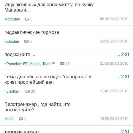
Ищу активных для оргкомитета по Кубку
Манараги...
08:38 30.03.2010
Motovilov
0
гидравлические тормоза
22:59 29.03.2010
lactushin
5
подскажите....
...
2
21:58 29.03.2010
~Pomeha~ FF_Motors_Team™
33
Тема для тех, кто не ищет "навороты" и
...
2
хочет простейший вел
21:42 29.03.2010
~Lisi4ka~
33
Велотренажер , где найти, что
посоветуйте?!
16:05 29.03.2010
Muho
8
тормоза визжат
...
2