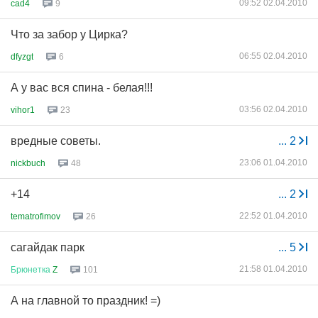
09:52 02.04.2010
cad4
9
Что за забор у Цирка?
06:55 02.04.2010
dfyzgt
6
А у вас вся спина - белая!!!
03:56 02.04.2010
vihor1
23
вредные советы.
...
2
23:06 01.04.2010
nickbuch
48
+14
...
2
22:52 01.04.2010
tematrofimov
26
сагайдак парк
...
5
21:58 01.04.2010
Брюнетка
Z
101
А на главной то праздник! =)