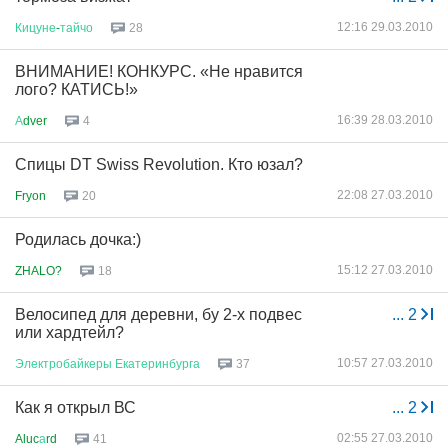
12:16 29.03.2010
Кицуне
-
тайчо
28
ВНИМАНИЕ! КОНКУРС. «Не нравится
лого? КАТИСЬ!»
16:39 28.03.2010
А
dver
4
Спицы DT Swiss Revolution. Кто юзал?
22:08 27.03.2010
Fryon
20
Родилась дочка:)
15:12 27.03.2010
ZHALO?
18
Велосипед для деревни, бу 2-х подвес
...
2
или хардтейл?
10:57 27.03.2010
Электробайкеры
Екатеринбурга
37
Как я открыл ВС
...
2
02:55 27.03.2010
Aluc
а
rd
41