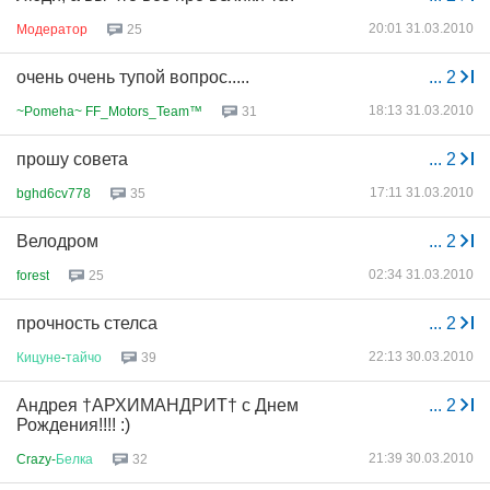
20:01 31.03.2010
Модератор
25
очень очень тупой вопрос.....
...
2
18:13 31.03.2010
~Pomeha~ FF_Motors_Team™
31
прошу совета
...
2
17:11 31.03.2010
bghd6cv778
35
Велодром
...
2
02:34 31.03.2010
forest
25
прочность стелса
...
2
22:13 30.03.2010
Кицуне
-
тайчо
39
Андрея †АРХИМАНДРИТ† с Днем
...
2
Рождения!!!! :)
21:39 30.03.2010
Crazy-
Белка
32