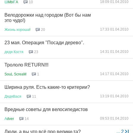
18:09 01.04.2010
Ш
Mbl
Г
A
10
Велодорожки над городом (Вот бы нам
это чудо!)
17:33 01.04.2010
Жизнь
хороша
!
20
23 мая. Операция "Посади дерево".
14:31 01.04.2010
дядя
Костя
23
Трололо RETURN!!!
14:17 01.04.2010
SouL ScreaM
1
Ширина руля. Есть какие-то критерии?
13:19 01.04.2010
ДядяВася
11
Вредные советы для велосипедистов
09:53 01.04.2010
А
dver
14
Люди, а вы что всё про велики-та?
...
2