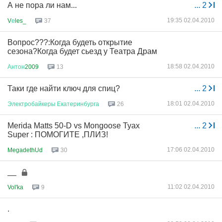
А не пора ли нам...
...
2
19:35 02.04.2010
V
е
les_
37
Вопрос???:Когда будеть открытие
сезона?Когда будет сьезд у Театра Драм
18:58 02.04.2010
Антон
2009
13
Таки где найти ключ для спиц?
...
2
18:01 02.04.2010
Электробайкеры
Екатеринбурга
26
Merida Matts 50-D vs Mongoose Tyax
...
2
Super : ПОМОГИТЕ ,ПЛИЗ!
17:06 02.04.2010
MegadethUd
30
__
11:02 02.04.2010
Vol'ka
9
.