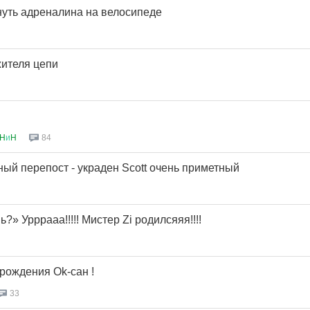
пнуть адреналина на велосипеде
ителя цепи
H
и
H
84
ый перепост - украден Scott очень приметный
?» Урррааа!!!!! Мистер Zi родилсяяя!!!!
рождения Оk-сан !
33