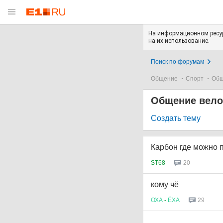
На информационном ресур
на их использование.
Поиск по форумам
Общение
Спорт
Общ
Общение вело
Создать тему
Карбон где можно 
ST68
20
кому чё
ОХА
-
ЁХА
29
...