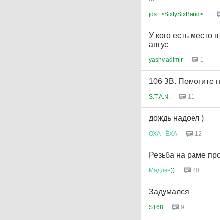
jds...<SixtySixBand>...
У кого есть место
авгус
yashvladimir
1
106 ЗВ. Помогите н
S.T.A.N.
11
дождь надоел )
ОХА
-
ЁХА
12
Резьба на раме пр
Мадлен
))
20
Задумался
ST68
9