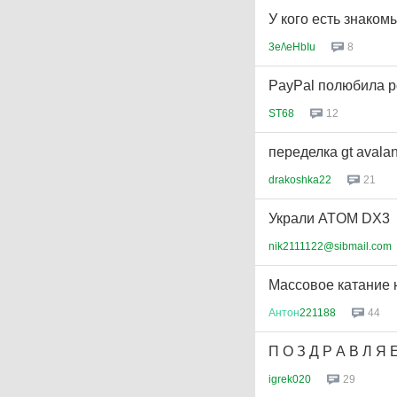
У кого есть знак
3e/\eHbIu
8
PayPal полюбила р
ST68
12
переделка gt avala
drakoshka22
21
Украли ATOM DX3
nik2111122@sibmail.com
Массовое катание 
Антон
221188
44
П О З Д Р А В Л Я Е М
igrek020
29