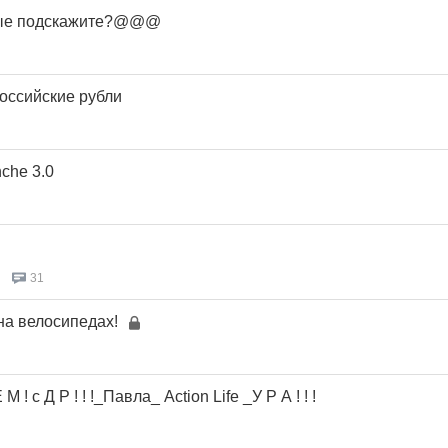
омые подскажите?@@@
оссийские рубли
nche 3.0
31
на велосипедах!
 ! с Д Р ! ! !_Павла_ Action Life _У Р А ! ! !