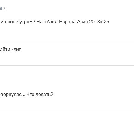
2
 в машине утром? На «Азия-Европа-Азия 2013».25
айти клип
овернулась. Что делать?