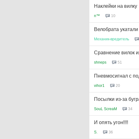
Наклейки на вилку
n™
10
Велобрата укатали
Механик
-
вредитель
Сравнение вилок 
shneps
51
Пневмосигнал с по
vihor1
20
Посылки из-за бугр
SouL ScreaM
34
И опять угон!!!!
S.
36