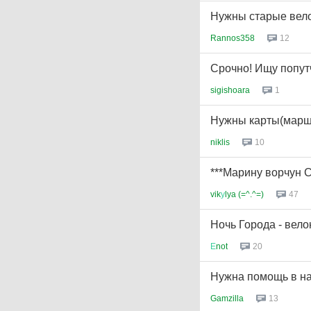
Нужны старые вел
Rannos358
12
Срочно! Ищу попут
sigishoara
1
Нужны карты(маршр
niklis
10
***Марину ворчун
vik
у
lya (=^.^=)
47
Ночь Города - вело
Е
not
20
Нужна помощь в на
Gamzilla
13