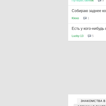
Путешествен
nik
9
Собираю заднее кол
Klexo
1
Есть у кого-нибудь
Lucky-13
5
ЗНАКОМСТВА В