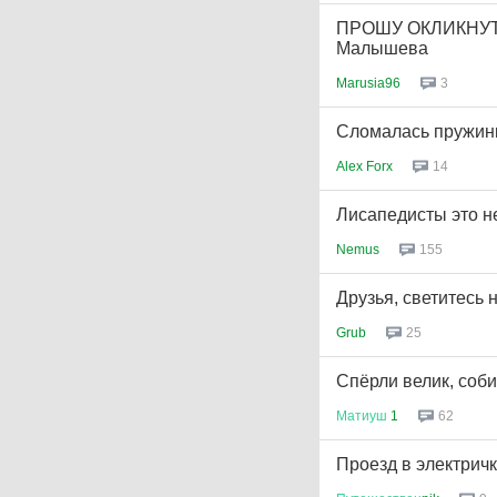
ПРОШУ ОКЛИКНУТЬС
Малышева
Marusia96
3
Сломалась пружинка
Alex Forx
14
Лисапедисты это 
Nemus
155
Друзья, светитесь 
Grub
25
Спёрли велик, соби
Матиуш
1
62
Проезд в электрич