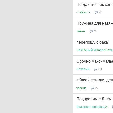
Не дай Бог так ха
-= Zevs =-
46
Пружина для натяж
Zaken
2
перепощу с оака
H
аз
EM
ныЙ
И
Ho
пл
AHe
тя
Срочно максимальн
Сохатый
83
«Какой сегодня день
vor4un
27
Поздравим с Днем 
Большая
Черепаха
®